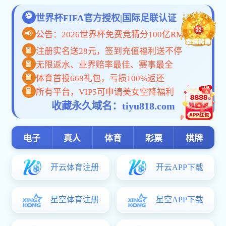
奇彩娱乐城娱乐
台在线观看,真人电子网站
平台,彩77:
轨道交通检测与状态评
科学研究
奇彩娱乐城娱乐在线柴
学术动态
2020年奇彩娱乐城
2019年奇彩娱乐城
学科基地
2018年奇彩娱乐城
奇彩娱乐城娱乐在线成果
2017年奇彩娱乐城
2016年奇彩娱乐城
奇彩娱乐城娱乐在线团队