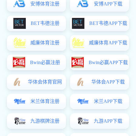
（1）交通基
主要研究领域
特色与优势：
维护保障技术。在
（2）载运工
主要研究领域
特色与优势：
性、智能监测与诊
（3）交通运
主要研究领域
特色与优势：
估、轨道交通运营