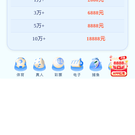
城市轨道交通信号系统实
训与考核真人电子网站平
台
轨道交通信号控制真人电
子网站平台
轨道交通智能无损检测技
术真人电子网站平台
运营管理系真人电子网站
平台
城市轨道交通列车运行仿
真真人电子网站平台
车站机电设备真人电子网
站平台