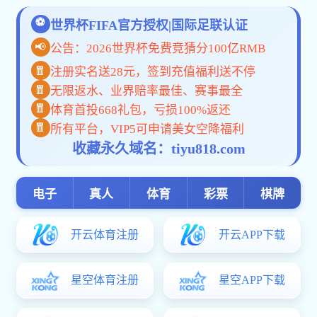
师资队伍
台在线观看,真人电子网站
平台,彩77:
真人电子网站平台建设
真人电子网站平台
真人电子网站平台简介
师资队伍
真人电子网站平台建设
车辆工程系真人电子网站
平台
轨道车辆虚拟仿真真人电
子网站平台
城市轨道车辆现代检测及
仿真综合真人电子网站平
台