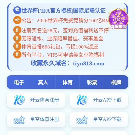
校友工作
台在线观看,真人电子网站
平台,彩77:
奇彩娱乐城娱乐在线党
学生工作
彩77聚视丨“廿载轨迹
学生事务
校友寻访丨奇彩娱乐城
暑期走访校友孙兵：从
党团活动
校友寻访丨奇彩娱乐城
产学合作
暑期寻访创业校友：肖
二十华章同心致远——
就业招聘
青春力量丨优秀退伍学
校友工作
奇彩娱乐城娱乐在线院
彩77聚视丨“同心同行
彩77聚视丨奇彩娱乐城
青春力量丨奇彩娱乐城
校友专访丨“关于我的