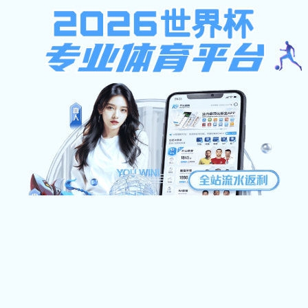
奇彩娱乐城娱乐在线,央视5台在线观看,真人电子网站平台,彩77
首页
党建工作
师资队伍
本科生培养
彩77概况
研究生培养
奇彩娱乐城娱乐在线,央视5