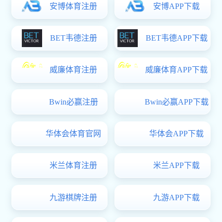
创新实验项目
学生培养
创新创业项目
学科竞赛
专业质量报告
审核评估专栏
教学成果奖
三维度循环?全要素融通：
轨道交通应用型人才培养
生态体系迭代与实践