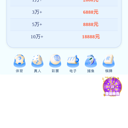
真人电子网站平台简介
师资队伍
真人电子网站平台建设
车辆工程系真人电子网站平台
通信信号系真人电子网站平台
运营管理系真人电子网站平台
铁道工程系真人电子网站平台
轨道交通检测真人电子网站平台
真人电子网站平台资质证书
真人电子网站平台简介
国际交流
国际交流动态
国际交流项目
学生工作
学生事务
党团活动
产学合作
就业招聘
校友工作
ASIIN认证
车辆工程(城市轨道交通车辆) Veh...