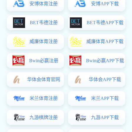
师资概况
教师队伍
车辆工程系
通信信号系
运营管理系
铁道工程系
中心真人电子网站平台
学生工作办公室
教授风采
本科生培养
专业设置
车辆工程(城市轨道交通车辆)
轨道交通信号与控制
交通运输
铁道工程
教学建设
精品课程
教学建设项目及成果奖
创新实验项目
学生培养
创新创业项目