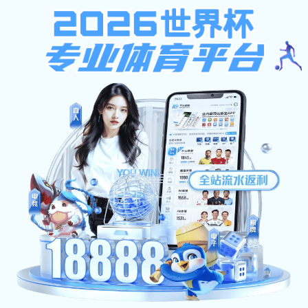
奇彩娱乐城娱乐在线,央视5台在线观看,真人电子网站平台,彩77
首页
党建工作
师资队伍
本科生培养
彩77概况
研究生培养