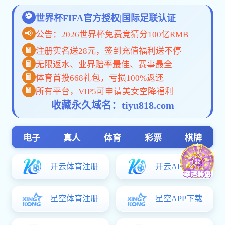
奇彩娱乐城娱乐在线,央视5台在线观看,真人电子网站平台,彩
为了更好地培养交通运输专业学生解决轨道交通站场设计
限公司周捷高级工程师走进《轨道交通站场》专业课堂，为奇