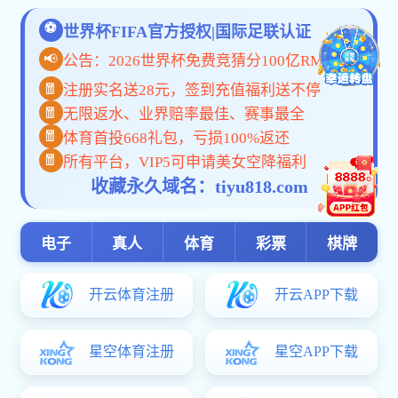
奇彩娱乐城娱乐
台在线观看,真人电子网站
平台,彩77:
【奇彩娱乐城娱乐在线
首页
【奇彩娱乐城娱乐在线
彩77新闻
【奇彩娱乐城娱乐在线
【奇彩娱乐城娱乐在线
通知公告
【奇彩娱乐城娱乐在线通
党政办公
关于举办2024国际轨
本科生培养
关于举办2024国际轨
【奇彩娱乐城娱乐在线
研究生培养
【奇彩娱乐城娱乐在线
招生就业
关于举办2024国际轨
奇彩娱乐城娱乐在线动态
关于申报2024年国
关于组织申报2024
学生工作
【奇彩娱乐城娱乐在线通