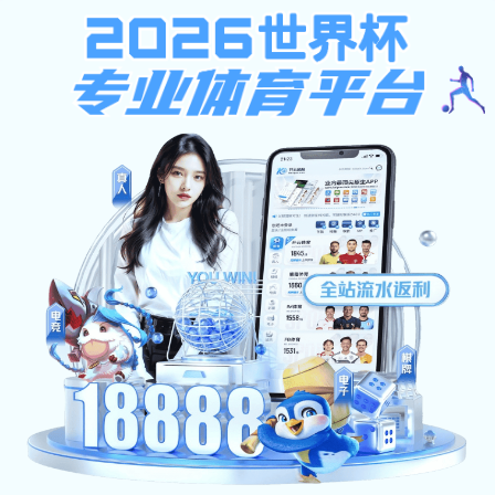
奇彩娱乐城娱乐在线,央视5台在线观看,真人电子网站平台,彩77
首页
党建工作
师资队伍
本科生培养
彩77概况
研究生培养
奇彩娱乐城娱乐在线,央视5